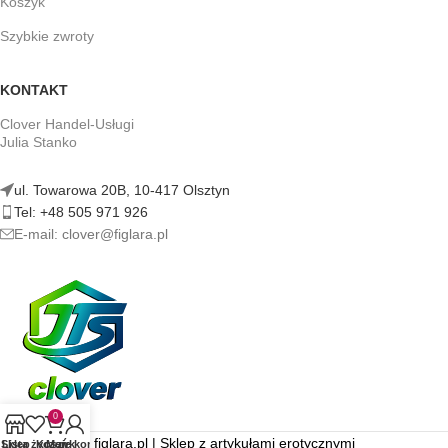
Koszyk
Szybkie zwroty
KONTAKT
Clover Handel-Usługi
Julia Stanko
ul. Towarowa 20B, 10-417 Olsztyn
Tel: +48 505 971 926
E-mail: clover@figlara.pl
0
figlara.pl | Sklep z artykułami erotycznymi
Sklep
Lista życzeń
Koszyk
Moje konto