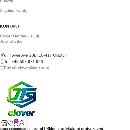
Koszyk
Szybkie zwroty
KONTAKT
Clover Handel-Usługi
Julia Stanko
ul. Towarowa 20B, 10-417 Olsztyn
Tel: +48 505 971 926
E-mail: clover@figlara.pl
0
figlara.pl | Sklep z artykułami erotycznymi
Sklep
Lista życzeń
Koszyk
Moje konto