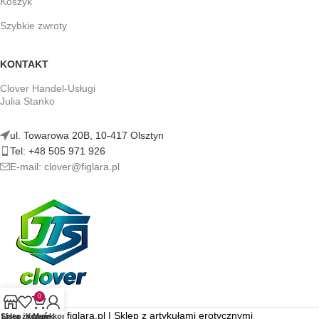
Koszyk
Szybkie zwroty
KONTAKT
Clover Handel-Usługi
Julia Stanko
ul. Towarowa 20B, 10-417 Olsztyn
Tel: +48 505 971 926
E-mail: clover@figlara.pl
0
figlara.pl | Sklep z artykułami erotycznymi
Sklep
Lista życzeń
Koszyk
Moje konto