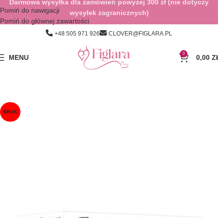
Darmowa wysyłka dla zamówień powyżej 300 zł (nie dotyczy
Pomiń do nawigacji
wysyłek zagranicznych)
Pomiń do głównej zawartości
+48 505 971 926
CLOVER@FIGLARA.PL
0
MENU
0,00
Z
BRAK