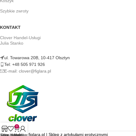
Koszyk
Szybkie zwroty
KONTAKT
Clover Handel-Usługi
Julia Stanko
ul. Towarowa 20B, 10-417 Olsztyn
Tel: +48 505 971 926
E-mail: clover@figlara.pl
0
figlara.pl | Sklep z artykułami erotycznymi
Sklep
Lista życzeń
Koszyk
Moje konto