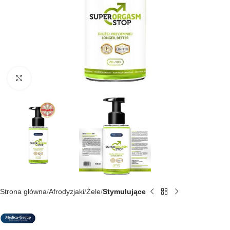
Kliknij, aby powiększyć
Strona główna
Afrodyzjaki
Żele
Stymulujące