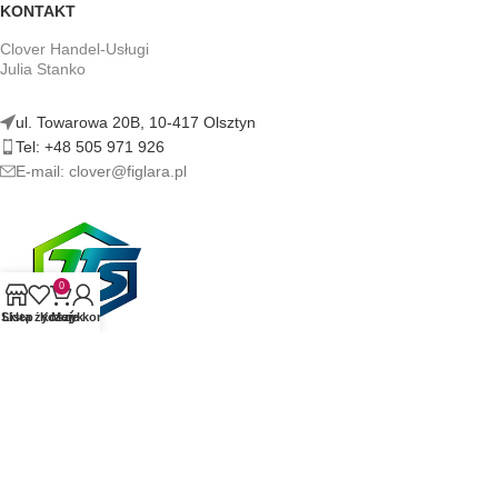
KONTAKT
Clover Handel-Usługi
Julia Stanko
ul. Towarowa 20B, 10-417 Olsztyn
Tel: +48 505 971 926
E-mail: clover@figlara.pl
0
Sklep
Lista życzeń
Koszyk
Moje konto
figlara.pl | Sklep z artykułami erotycznymi