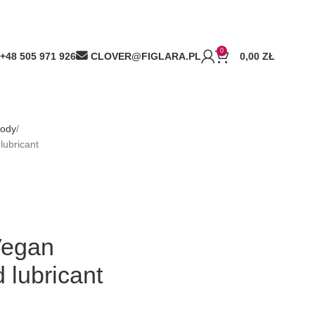
0
+48 505 971 926
CLOVER@FIGLARA.PL
0,00
ZŁ
wody
ubricant
Vegan
 lubricant