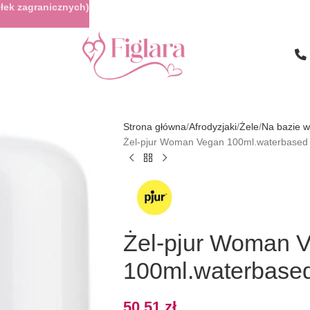
łek zagranicznych)
Strona główna
Afrodyzjaki
Żele
Na bazie 
Żel-pjur Woman Vegan 100ml.waterbased l
Żel-pjur Woman 
100ml.waterbased
50,51
zł