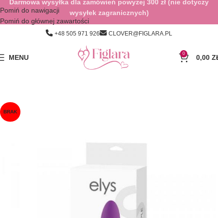
Darmowa wysyłka dla zamówień powyżej 300 zł (nie dotyczy
Pomiń do nawigacji
wysyłek zagranicznych)
Pomiń do głównej zawartości
+48 505 971 926
CLOVER@FIGLARA.PL
0
MENU
0,00
Z
BRAK