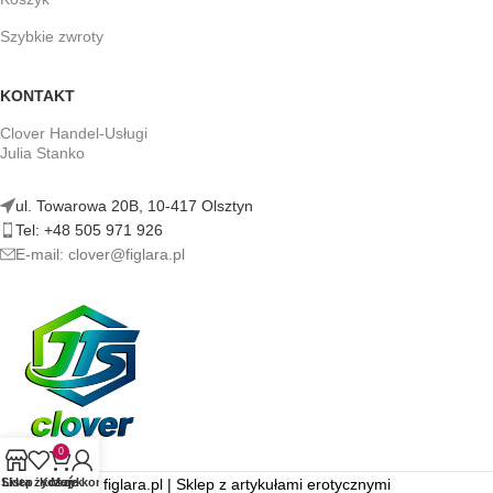
Szybkie zwroty
KONTAKT
Clover Handel-Usługi
Julia Stanko
ul. Towarowa 20B, 10-417 Olsztyn
Tel: +48 505 971 926
E-mail: clover@figlara.pl
0
figlara.pl | Sklep z artykułami erotycznymi
Sklep
Lista życzeń
Koszyk
Moje konto