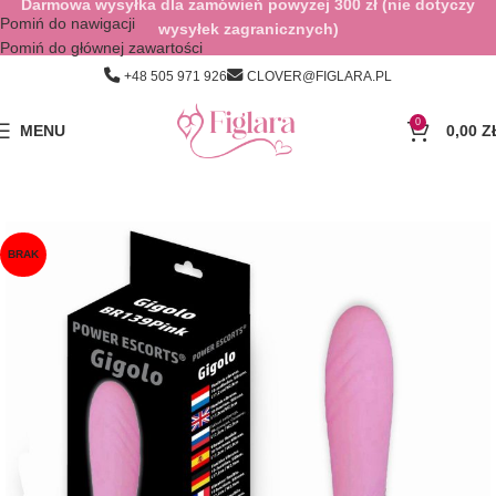
Darmowa wysyłka dla zamówień powyżej 300 zł (nie dotyczy
Pomiń do nawigacji
wysyłek zagranicznych)
Pomiń do głównej zawartości
+48 505 971 926
CLOVER@FIGLARA.PL
0
MENU
0,00
Z
BRAK