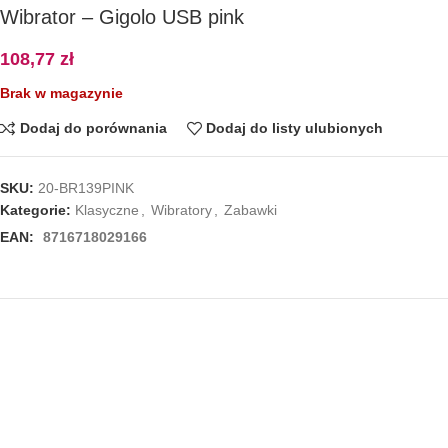
Wibrator – Gigolo USB pink
108,77
zł
Brak w magazynie
Dodaj do porównania
Dodaj do listy ulubionych
SKU:
20-BR139PINK
Kategorie:
Klasyczne
,
Wibratory
,
Zabawki
EAN:
8716718029166