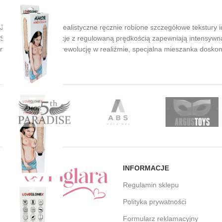
Jego wygląd i ultra realistyczne ręcznie robione szczegółowe tekstur
Super mocne wibracje z regulowaną prędkością zapewniają intensywną 
naprawdę oznacza rewolucję w realiźmie, specjalna mieszanka doskon
INFORMACJE
Regulamin sklepu
Polityka prywatności
Formularz reklamacyjny