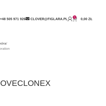
0
+48 505 971 926
CLOVER@FIGLARA.PL
0,00
ZŁ
kóra
ration
-LOVECLONEX