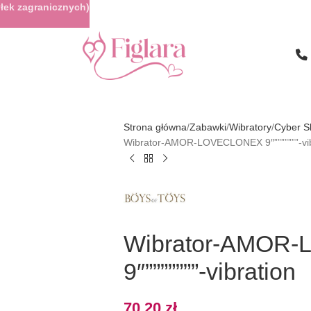
łek zagranicznych)
Strona główna
Zabawki
Wibratory
Cyber S
Wibrator-AMOR-LOVECLONEX 9″”””””””-vib
Wibrator-AMOR
9″”””””””-vibration
70,20
zł