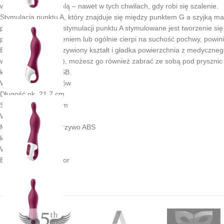
wszystko pod kontrolą – nawet w tych chwilach, gdy robi się szalenie.
Stymulacja punktu A, który znajduje się między punktem G a szyjką mac
położenie, podczas stymulacji punktu A stymulowane jest tworzenie si
problemy z zamoczeniem lub ogólnie cierpi na suchość pochwy, powi
Ergonomicznie zakrzywiony kształt i gładka powierzchnia z medycznego
wodoodporny (IPX7), możesz go również zabrać ze sobą pod prysznic 
kabla ładującego USB.
Waga ok. 171 gramów
Długość ok. 21,7 cm
Szerokość ok. 3,8 cm
Wysokość ok. 6 cm
Materiał silikon, tworzywo ABS
kolor jagodowy
Wodoodporność tak
Bateria 1x akumulator