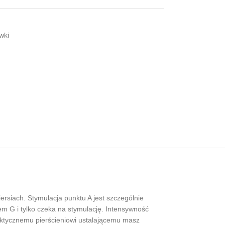
wki
ersiach. Stymulacja punktu A jest szczególnie
tem G i tylko czeka na stymulację. Intensywność
raktycznemu pierścieniowi ustalającemu masz