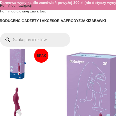
Darmowa wysyłka dla zamówień powyżej 300 zł (nie dotyczy wysy
Pomiń do nawigacji
Pomiń do głównej zawartości
RODUCENCI
GADŻETY I AKCESORIA
AFRODYZJAKI
ZABAWKI
BRAK