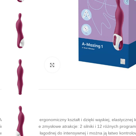
Kliknij, aby powiększyć
Wibrator A-point ma ergonomiczny kształt i dzięki wąskiej, elastyczne
intensywna i obiecuje zmysłowe atrakcje: 2 silniki i 12 różnych progra
wibracji waha się od łagodnej do intensywnej i można ją łatwo kontro