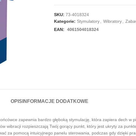
SKU:
73-4018324
Kategorie:
Stymulatory
,
Wibratory
,
Zaba
EAN:
4061504018324
OPIS
INFORMACJE DODATKOWE
j końcówce zapewnia bardzo głęboką stymulację, która zapiera dech w pi
mów wibracji rozpieszczają Twój gorący punkt, który jest ukryty za punk
lować za pomocą intuicyjnego panelu sterowania, podczas gdy dzięki p