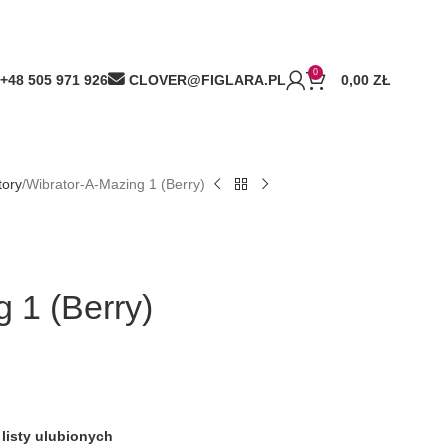
0
+48 505 971 926
CLOVER@FIGLARA.PL
0,00
ZŁ
tory
Wibrator-A-Mazing 1 (Berry)
 1 (Berry)
listy ulubionych