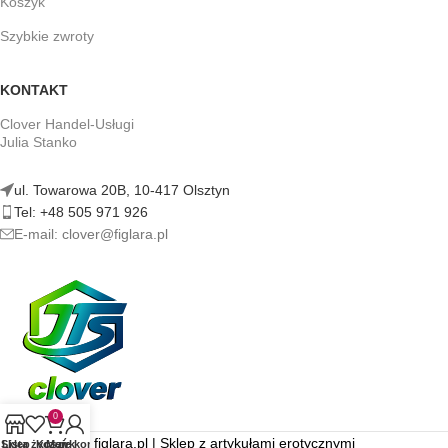
Koszyk
Szybkie zwroty
KONTAKT
Clover Handel-Usługi
Julia Stanko
ul. Towarowa 20B, 10-417 Olsztyn
Tel: +48 505 971 926
E-mail: clover@figlara.pl
0
figlara.pl | Sklep z artykułami erotycznymi
Sklep
Lista życzeń
Koszyk
Moje konto