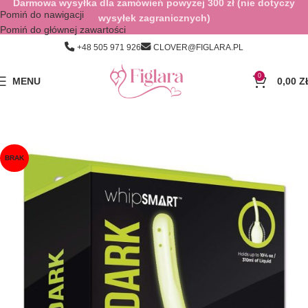
Darmowa wysyłka dla zamówień powyżej 300 zł (nie dotyczy
Pomiń do nawigacji
wysyłek zagranicznych)
Pomiń do głównej zawartości
+48 505 971 926
CLOVER@FIGLARA.PL
0
MENU
0,00
Z
BRAK