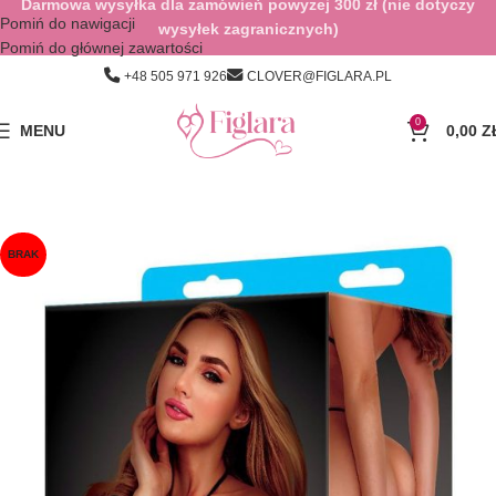
Darmowa wysyłka dla zamówień powyżej 300 zł (nie dotyczy
Pomiń do nawigacji
wysyłek zagranicznych)
Pomiń do głównej zawartości
+48 505 971 926
CLOVER@FIGLARA.PL
0
MENU
0,00
Z
BRAK