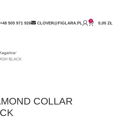
0
+48 505 971 926
CLOVER@FIGLARA.PL
0,00
ZŁ
 Kagańce
ASH BLACK
AMOND COLLAR
ACK