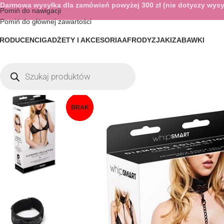
Darmowa wysyłka dla zamówień powyżej 300 zł (nie dotyczy wysy
Pomiń do nawigacji
Pomiń do głównej zawartości
RODUCENCI
GADŻETY I AKCESORIA
AFRODYZJAKI
ZABAWKI
BRAK