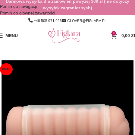
Darmowa wysyłka dla zamówień powyżej 300 zł (nie dotyczy
Pomiń do nawigacji
wysyłek zagranicznych)
Pomiń do głównej zawartości
+48 505 971 926
CLOVER@FIGLARA.PL
0
MENU
0,00
Z
BRAK