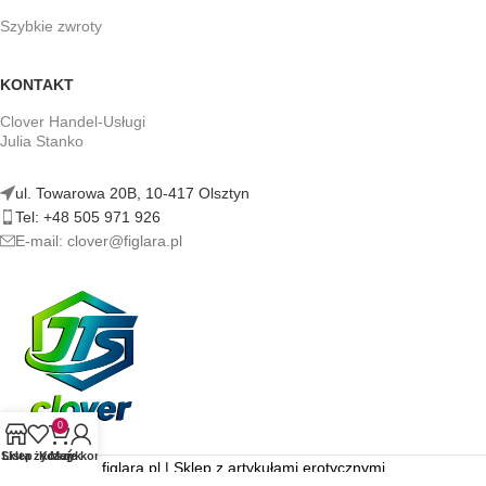
Szybkie zwroty
KONTAKT
Clover Handel-Usługi
Julia Stanko
ul. Towarowa 20B, 10-417 Olsztyn
Tel: +48 505 971 926
E-mail: clover@figlara.pl
0
Sklep
Lista życzeń
Koszyk
Moje konto
figlara.pl | Sklep z artykułami erotycznymi