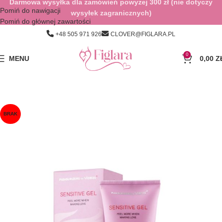
Darmowa wysyłka dla zamówień powyżej 300 zł (nie dotyczy
Pomiń do nawigacji
wysyłek zagranicznych)
Pomiń do głównej zawartości
+48 505 971 926
CLOVER@FIGLARA.PL
0
MENU
0,00
Z
BRAK