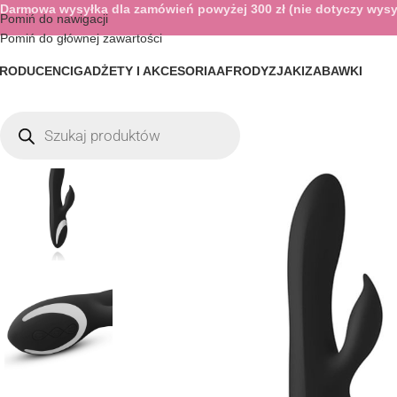
Darmowa wysyłka dla zamówień powyżej 300 zł (nie dotyczy wysy
Pomiń do nawigacji
Pomiń do głównej zawartości
RODUCENCI
GADŻETY I AKCESORIA
AFRODYZJAKI
ZABAWKI