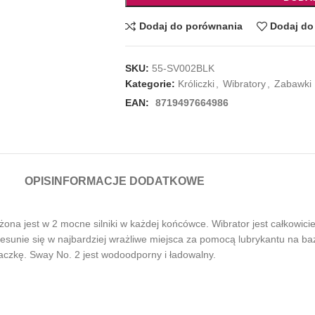
Dodaj do porównania
Dodaj do 
SKU:
55-SV002BLK
Kategorie:
Króliczki
,
Wibratory
,
Zabawki
EAN:
8719497664986
OPIS
INFORMACJE DODATKOWE
ona jest w 2 mocne silniki w każdej końcówce. Wibrator jest całkowicie
zesunie się w najbardziej wrażliwe miejsca za pomocą lubrykantu na b
aczkę. Sway No. 2 jest wodoodporny i ładowalny.