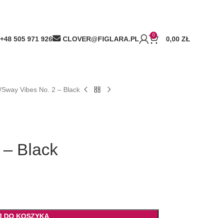
0
+48 505 971 926
CLOVER@FIGLARA.PL
0,00
ZŁ
Sway Vibes No. 2 – Black
 – Black
J DO KOSZYKA