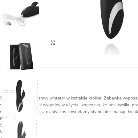
Kliknij, aby powiększyć
Sway No. 2 to luksusowy wibrator w kształcie królika. Zabawka wyposaż
sprawia, że Sway jest wygodny w użyciu i zapewnia, że bez wysiłku pr
stymulację punktu G, a elastyczny zewnętrzny stymulator masuje łecht
Materiał
Silikon
Waga