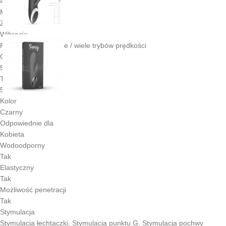
430 gram
Moc wibracji
Zmienne wibracje
Wibracje
Regulowane wibracje / wiele trybów prędkości
Czas pracy
58 min
Tryby prędkości
50
Kolor
Czarny
Odpowiednie dla
Kobieta
Wodoodporny
Tak
Elastyczny
Tak
Możliwość penetracji
Tak
Stymulacja
Stymulacja łechtaczki, Stymulacja punktu G, Stymulacja pochwy