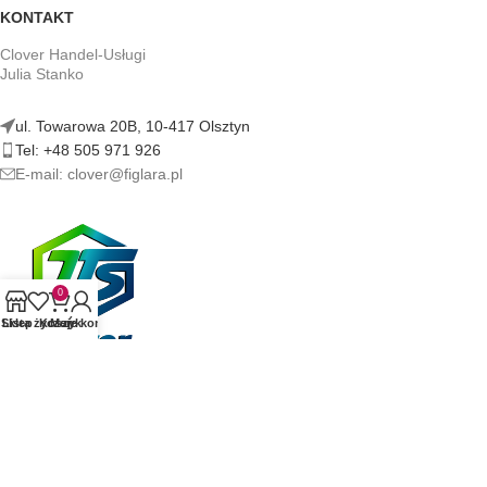
KONTAKT
Clover Handel-Usługi
Julia Stanko
ul. Towarowa 20B, 10-417 Olsztyn
Tel: +48 505 971 926
E-mail: clover@figlara.pl
0
Sklep
Lista życzeń
Koszyk
Moje konto
figlara.pl | Sklep z artykułami erotycznymi