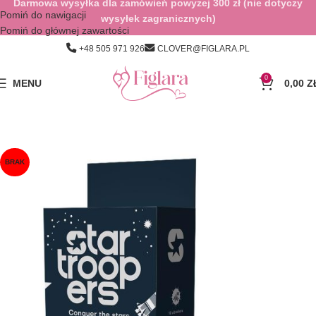
Darmowa wysyłka dla zamówień powyżej 300 zł (nie dotyczy
Pomiń do nawigacji
wysyłek zagranicznych)
Pomiń do głównej zawartości
+48 505 971 926
CLOVER@FIGLARA.PL
0
MENU
0,00
Z
BRAK