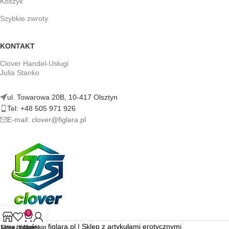
Koszyk
Szybkie zwroty
KONTAKT
Clover Handel-Usługi
Julia Stanko
ul. Towarowa 20B, 10-417 Olsztyn
Tel: +48 505 971 926
E-mail: clover@figlara.pl
0
figlara.pl | Sklep z artykułami erotycznymi
Sklep
Lista życzeń
Koszyk
Moje konto