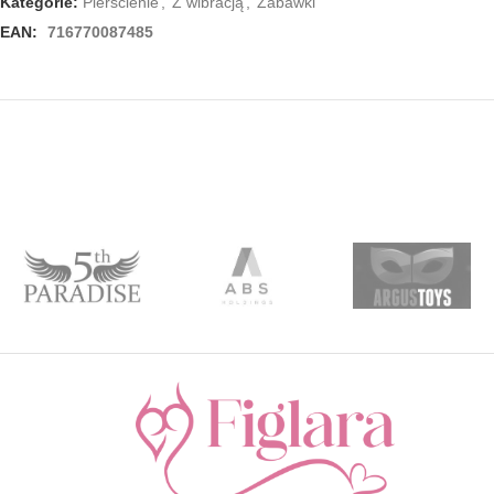
Kategorie:
Pierścienie
,
Z wibracją
,
Zabawki
EAN:
716770087485