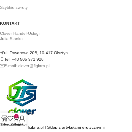
Szybkie zwroty
KONTAKT
Clover Handel-Usługi
Julia Stanko
ul. Towarowa 20B, 10-417 Olsztyn
Tel: +48 505 971 926
E-mail: clover@figlara.pl
0
Sklep
Lista życzeń
Koszyk
Moje konto
figlara.pl | Sklep z artykułami erotycznymi