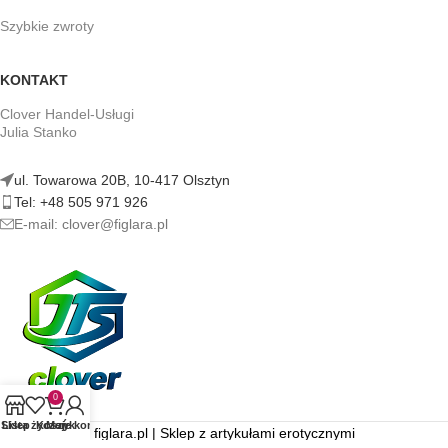
Szybkie zwroty
KONTAKT
Clover Handel-Usługi
Julia Stanko
ul. Towarowa 20B, 10-417 Olsztyn
Tel: +48 505 971 926
E-mail: clover@figlara.pl
0
Sklep
Lista życzeń
Koszyk
Moje konto
figlara.pl | Sklep z artykułami erotycznymi