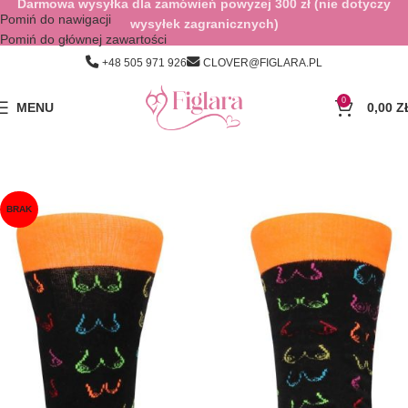
Darmowa wysyłka dla zamówień powyżej 300 zł (nie dotyczy
Pomiń do nawigacji
wysyłek zagranicznych)
Pomiń do głównej zawartości
+48 505 971 926
CLOVER@FIGLARA.PL
0
MENU
0,00
Z
BRAK