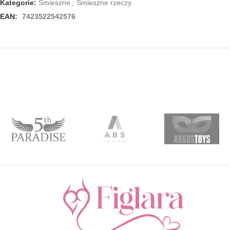
Kategorie:
Śmieszne
,
Śmieszne rzeczy
EAN:
7423522542576