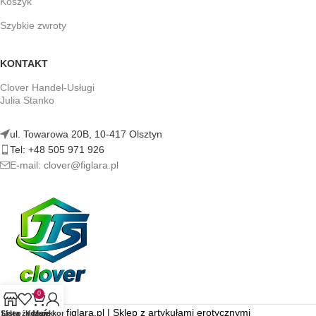
Koszyk
Szybkie zwroty
KONTAKT
Clover Handel-Usługi
Julia Stanko
ul. Towarowa 20B, 10-417 Olsztyn
Tel: +48 505 971 926
E-mail: clover@figlara.pl
0
figlara.pl | Sklep z artykułami erotycznymi
Sklep
Lista życzeń
Koszyk
Moje konto