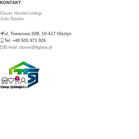
KONTAKT
Clover Handel-Usługi
Julia Stanko
ul. Towarowa 20B, 10-417 Olsztyn
Tel: +48 505 971 926
E-mail: clover@figlara.pl
0
Sklep
Lista życzeń
Koszyk
Moje konto
figlara.pl | Sklep z artykułami erotycznymi