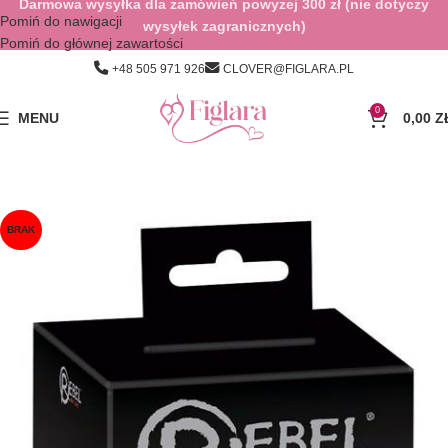
Darmowa wysyłka dla zamówień powyżej 300 zł (nie dotyczy
Pomiń do nawigacji
wysyłek zagranicznych)
Pomiń do głównej zawartości
+48 505 971 926
CLOVER@FIGLARA.PL
0
MENU
0,00
Z
BRAK