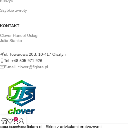
Koszyk
Szybkie zwroty
KONTAKT
Clover Handel-Usługi
Julia Stanko
ul. Towarowa 20B, 10-417 Olsztyn
Tel: +48 505 971 926
E-mail: clover@figlara.pl
0
figlara.pl | Sklep z artykułami erotycznymi
Sklep
Lista życzeń
Koszyk
Moje konto