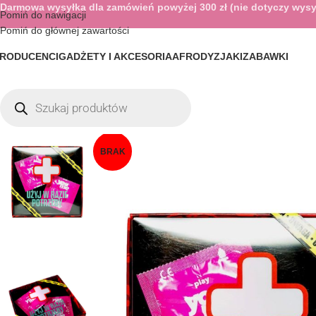
Darmowa wysyłka dla zamówień powyżej 300 zł (nie dotyczy wysy
Pomiń do nawigacji
Pomiń do głównej zawartości
RODUCENCI
GADŻETY I AKCESORIA
AFRODYZJAKI
ZABAWKI
BRAK