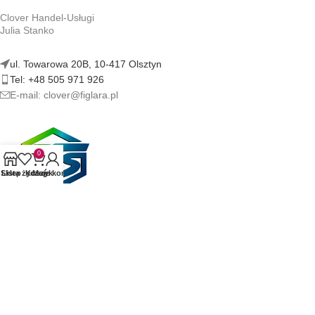
Clover Handel-Usługi
Julia Stanko
ul. Towarowa 20B, 10-417 Olsztyn
Tel: +48 505 971 926
E-mail: clover@figlara.pl
0
Sklep
Lista życzeń
Koszyk
Moje konto
figlara.pl | Sklep z artykułami erotycznymi