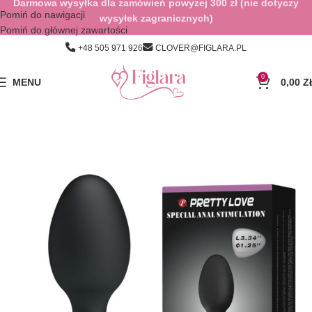
Darmowa wysyłka dla zamówień powyżej 300 zł (nie dotyczy
Pomiń do nawigacji
wysyłek zagranicznych)
Pomiń do głównej zawartości
+48 505 971 926
CLOVER@FIGLARA.PL
0
MENU
0,00
Z