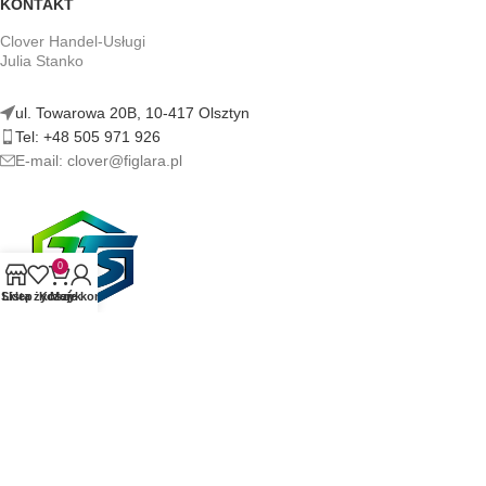
KONTAKT
Clover Handel-Usługi
Julia Stanko
ul. Towarowa 20B, 10-417 Olsztyn
Tel: +48 505 971 926
E-mail: clover@figlara.pl
0
Sklep
Lista życzeń
Koszyk
Moje konto
figlara.pl | Sklep z artykułami erotycznymi