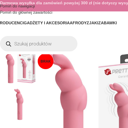
Darmowa wysyłka dla zamówień powyżej 300 zł (nie dotyczy wysy
Pomiń do nawigacji
Pomiń do głównej zawartości
RODUCENCI
GADŻETY I AKCESORIA
AFRODYZJAKI
ZABAWKI
BRAK