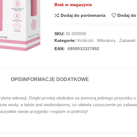
Brak w magazynie
Dodaj do porównania
Dodaj do 
SKU:
BI-300008
Kategorie:
Króliczki
,
Wibratory
,
Zabawki
EAN:
6959532327892
OPIS
INFORMACJE DODATKOWE
ybów wibracji. Dzięki prostej obsłudze za pomocą jednego przycisku u p
 bazie wody, a także jest wodoodporny, co ułatwia czyszczenie po zaba
wszystkie swoje przygody i orgazm w podróży!