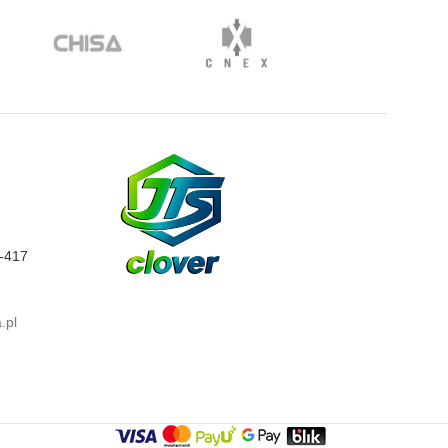
0-417
.pl