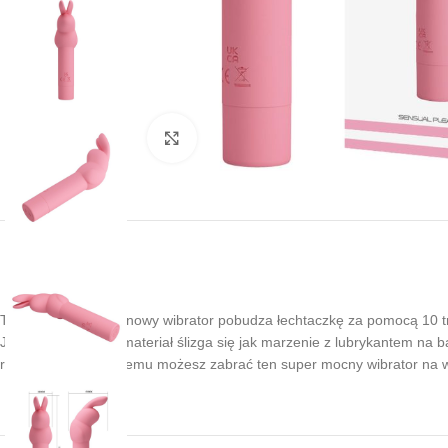
Kliknij, aby powiększyć
Ten elegancki, silikonowy wibrator pobudza łechtaczkę za pomocą 10 tr
Jedwabiście gładki materiał ślizga się jak marzenie z lubrykantem na
rozmiarze, dzięki czemu możesz zabrać ten super mocny wibrator na 