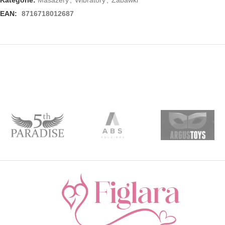
Kategorie:
Masażery
,
Wibratory
,
Zabawki
EAN:
8716718012687