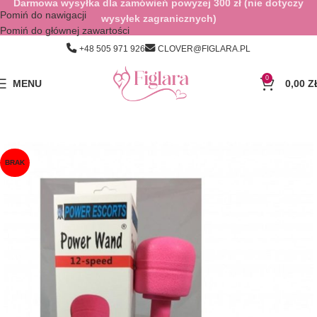
Darmowa wysyłka dla zamówień powyżej 300 zł (nie dotyczy
Pomiń do nawigacji
wysyłek zagranicznych)
Pomiń do głównej zawartości
+48 505 971 926
CLOVER@FIGLARA.PL
0
MENU
0,00
Z
BRAK