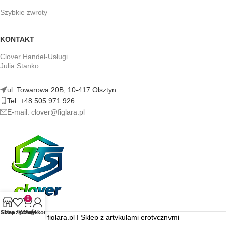
Szybkie zwroty
KONTAKT
Clover Handel-Usługi
Julia Stanko
ul. Towarowa 20B, 10-417 Olsztyn
Tel: +48 505 971 926
E-mail: clover@figlara.pl
0
Sklep
Lista życzeń
Koszyk
Moje konto
figlara.pl | Sklep z artykułami erotycznymi