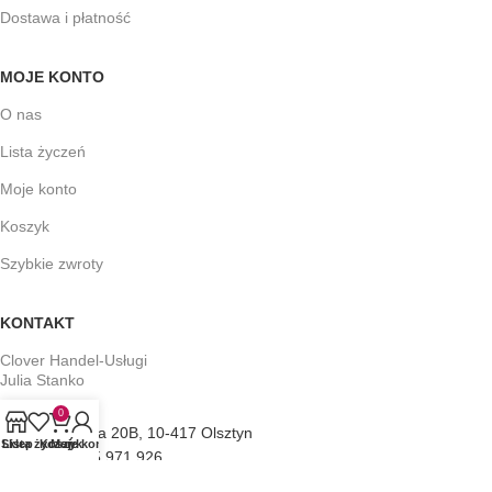
Dostawa i płatność
MOJE KONTO
O nas
Lista życzeń
Moje konto
Koszyk
Szybkie zwroty
KONTAKT
Clover Handel-Usługi
Julia Stanko
0
ul. Towarowa 20B, 10-417 Olsztyn
Sklep
Lista życzeń
Koszyk
Moje konto
Tel: +48 505 971 926
E-mail: clover@figlara.pl