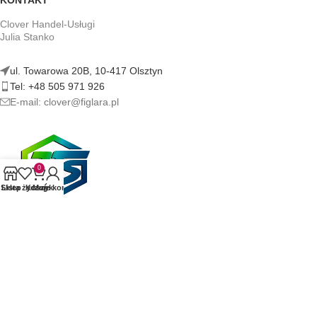
KONTAKT
Clover Handel-Usługi
Julia Stanko
ul. Towarowa 20B, 10-417 Olsztyn
Tel: +48 505 971 926
E-mail: clover@figlara.pl
0
Sklep
Lista życzeń
Koszyk
Moje konto
figlara.pl | Sklep z artykułami erotycznymi