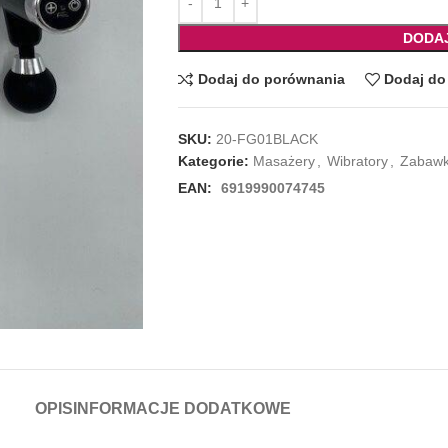
DODA
Dodaj do porównania
Dodaj do 
SKU:
20-FG01BLACK
Kategorie:
Masażery
,
Wibratory
,
Zabawk
EAN:
6919990074745
OPIS
INFORMACJE DODATKOWE