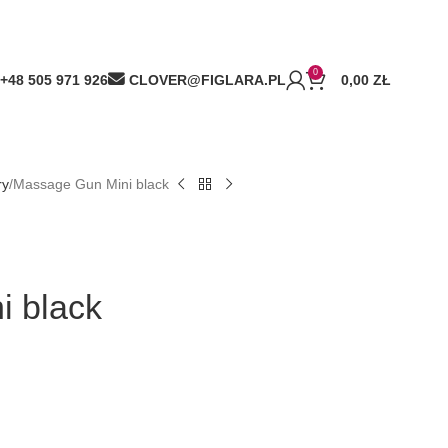
0
+48 505 971 926
CLOVER@FIGLARA.PL
0,00
ZŁ
ry
Massage Gun Mini black
i black