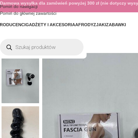
Darmowa wysyłka dla zamówień powyżej 300 zł (nie dotyczy wysy
Pomiń do nawigacji
Pomiń do głównej zawartości
RODUCENCI
GADŻETY I AKCESORIA
AFRODYZJAKI
ZABAWKI