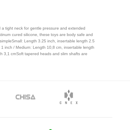
nd a tight neck for gentle pressure and extended
atinum cured silicone, these toys are body safe and
 simpleSmall: Length 3.25 inch, insertable length 2.5
h 1 inch / Medium: Length 10,8 cm, insertable length
dth 3,1 cmSoft tapered heads and slim shafts are