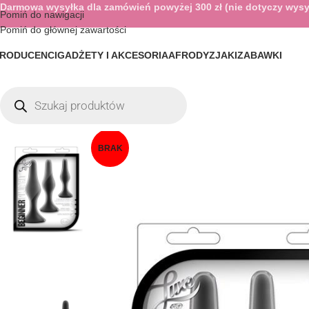
Darmowa wysyłka dla zamówień powyżej 300 zł (nie dotyczy wysy
Pomiń do nawigacji
Pomiń do głównej zawartości
RODUCENCI
GADŻETY I AKCESORIA
AFRODYZJAKI
ZABAWKI
BRAK