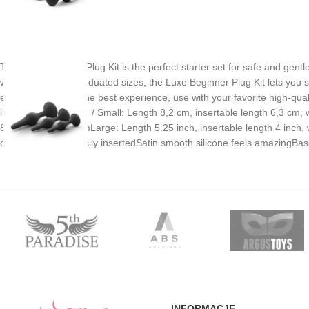
The Luxe Beginner Plug Kit is the perfect starter set for safe and gentl
wear. With three graduated sizes, the Luxe Beginner Plug Kit lets you 
easy to clean. For the best experience, use with your favorite high-qua
inch, width 0.75 inch / Small: Length 8,2 cm, insertable length 6,3 cm,
8,9 cm, width 2,5 cmLarge: Length 5.25 inch, insertable length 4 inch,
comfortably and easily insertedSatin smooth silicone feels amazingBas
INFORMACJE