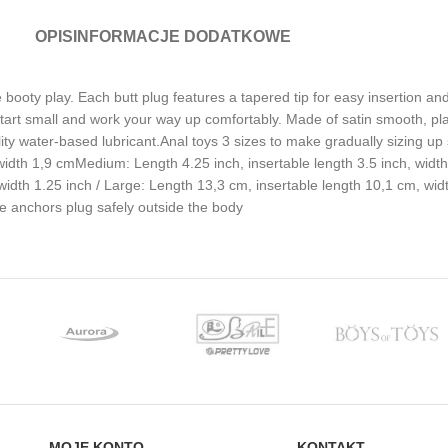
OPIS
INFORMACJE DODATKOWE
e booty play. Each butt plug features a tapered tip for easy insertion a
start small and work your way up comfortably. Made of satin smooth, pl
lity water-based lubricant.Anal toys 3 sizes to make gradually sizing up
 width 1,9 cmMedium: Length 4.25 inch, insertable length 3.5 inch, widt
 width 1.25 inch / Large: Length 13,3 cm, insertable length 10,1 cm, wi
e anchors plug safely outside the body
MOJE KONTO
KONTAKT