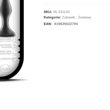
SKU:
35-331142
Kategorie:
Zabawki
,
Zestawy
EAN:
819835022794