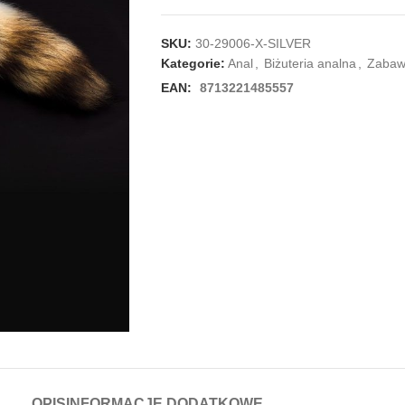
SKU:
30-29006-X-SILVER
Kategorie:
Anal
,
Biżuteria analna
,
Zabaw
EAN:
8713221485557
OPIS
INFORMACJE DODATKOWE