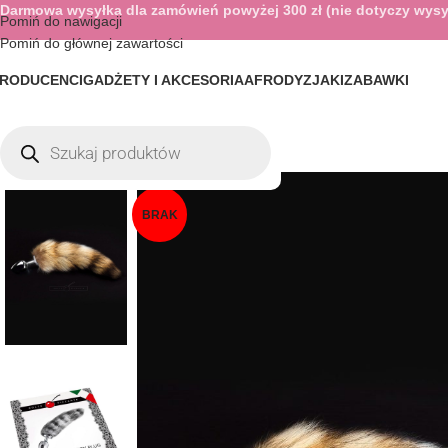
Darmowa wysyłka dla zamówień powyżej 300 zł (nie dotyczy wysy
Pomiń do nawigacji
Pomiń do głównej zawartości
RODUCENCI
GADŻETY I AKCESORIA
AFRODYZJAKI
ZABAWKI
BRAK