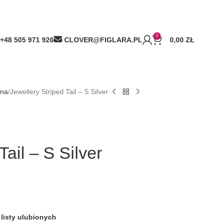
0
+48 505 971 926
CLOVER@FIGLARA.PL
0,00
ZŁ
lna
Jewellery Striped Tail – S Silver
Tail – S Silver
listy ulubionych