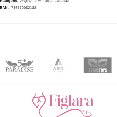
Kategorie:
Waginy
,
Z wibracją
,
Zabawki
EAN:
716770082183