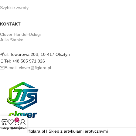
Szybkie zwroty
KONTAKT
Clover Handel-Usługi
Julia Stanko
ul. Towarowa 20B, 10-417 Olsztyn
Tel: +48 505 971 926
E-mail: clover@figlara.pl
0
Sklep
Lista życzeń
Koszyk
Moje konto
figlara.pl | Sklep z artykułami erotycznymi