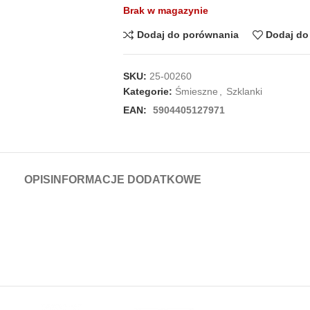
Brak w magazynie
Dodaj do porównania
Dodaj do 
SKU:
25-00260
Kategorie:
Śmieszne
,
Szklanki
EAN:
5904405127971
OPIS
INFORMACJE DODATKOWE