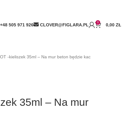
0
+48 505 971 926
CLOVER@FIGLARA.PL
0,00
ZŁ
T -kieliszek 35ml – Na mur beton będzie kac
zek 35ml – Na mur