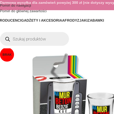
Darmowa wysyłka dla zamówień powyżej 300 zł (nie dotyczy wysy
Pomiń do nawigacji
Pomiń do głównej zawartości
RODUCENCI
GADŻETY I AKCESORIA
AFRODYZJAKI
ZABAWKI
BRAK