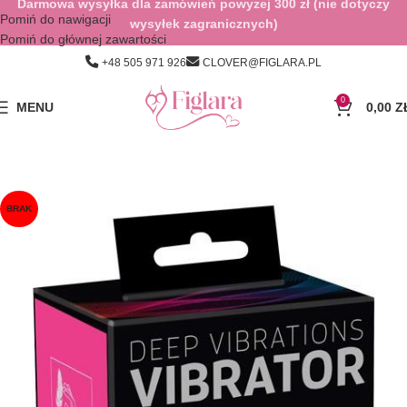
Darmowa wysyłka dla zamówień powyżej 300 zł (nie dotyczy
Pomiń do nawigacji
wysyłek zagranicznych)
Pomiń do głównej zawartości
+48 505 971 926
CLOVER@FIGLARA.PL
0
MENU
0,00
Z
BRAK