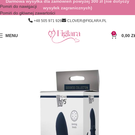
Darmowa wysyłka dla zamówień powyżej 300 zł (nie dotyczy
Pomiń do nawigacji
wysyłek zagranicznych)
Pomiń do głównej zawartości
+48 505 971 926
CLOVER@FIGLARA.PL
0
MENU
0,00
Z