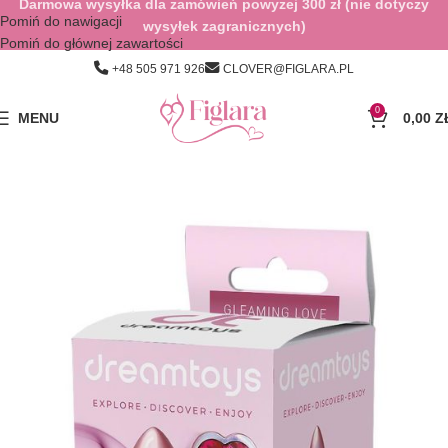
Darmowa wysyłka dla zamówień powyżej 300 zł (nie dotyczy
Pomiń do nawigacji
wysyłek zagranicznych)
Pomiń do głównej zawartości
+48 505 971 926
CLOVER@FIGLARA.PL
0
MENU
0,00
Z