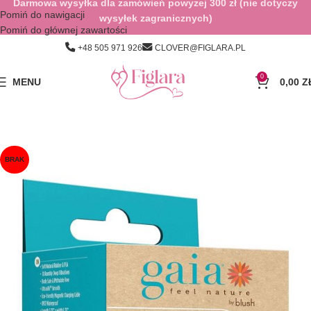
Darmowa wysyłka dla zamówień powyżej 300 zł (nie dotyczy
Pomiń do nawigacji
wysyłek zagranicznych)
Pomiń do głównej zawartości
+48 505 971 926
CLOVER@FIGLARA.PL
0
MENU
0,00
Z
BRAK