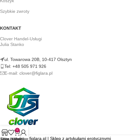
Koszyk
Szybkie zwroty
KONTAKT
Clover Handel-Usługi
Julia Stanko
ul. Towarowa 20B, 10-417 Olsztyn
Tel: +48 505 971 926
E-mail: clover@figlara.pl
0
figlara.pl | Sklep z artykułami erotycznymi
Sklep
Lista życzeń
Koszyk
Moje konto