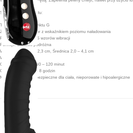
Specyfikacja Produktu:
Typ: Wibrator do punktu G
Zasilanie: Akumulator z wskaźnikiem poziomu naładowania
Ruch: 6 prędkości i 6 wzorów wibracji
Funkcje: Blokada podróżna
Wymiary: Długość 22,3 cm, Średnica 2,0 – 4,1 cm
Waga: 278 g
Czas pracy baterii: 40 – 120 minut
Czas ładowania: 6 – 8 godzin
Materiał: Materiały bezpieczne dla ciała, nieporowate i hipoalergiczne