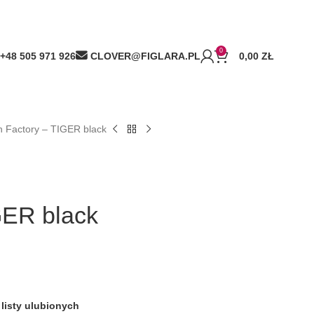
0
+48 505 971 926
CLOVER@FIGLARA.PL
0,00
ZŁ
 Factory – TIGER black
GER black
listy ulubionych