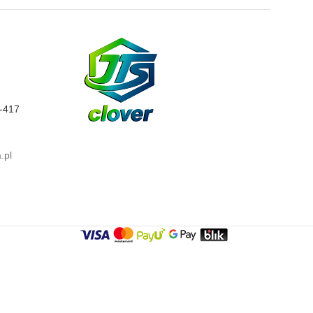
0-417
.pl