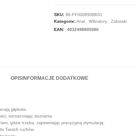
SKU:
88-FF000890BK01
Kategorie:
Anal
,
Wibratory
,
Zabawki
EAN:
4032498805580
OPIS
INFORMACJE DODATKOWE
ierają głęboko.
ści, wzmacniając doznania.
 tam, gdzie trzeba, zapewniając precyzyjną stymulację.
 do Twoich ruchów.
brykantu.