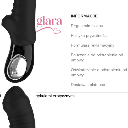
INFORMACJE
Regulamin sklepu
Polityka prywatności
Formularz reklamacyjny
Pouczenie od odstąpienia od
umowy
Oświadczenie o odstąpieniu od
umowy
Dostawa i płatność
figlara.pl | Sklep z artykułami erotycznymi