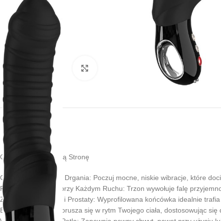
Kliknij, aby powiększyć
Obudź w Sobie Dziką Stronę
Głębokie, Wibrujące Drgania: Poczuj mocne, niskie wibracje, które doc
Falujące Doznania przy Każdym Ruchu: Trzon wywołuje falę przyjemno
Zakrój dla Punktu G i Prostaty: Wyprofilowana końcówka idealnie trafia
Elastyczny Trzon: Porusza się w rytm Twojego ciała, dostosowując się
Wygodny Uchwyt z Pętlą: Zapewnia pewny chwyt, nawet przy użyciu lu