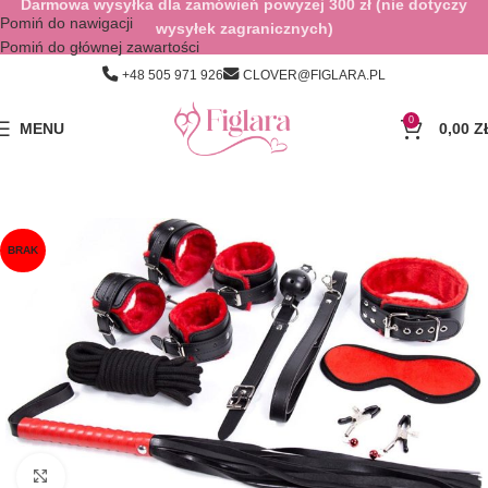
Darmowa wysyłka dla zamówień powyżej 300 zł (nie dotyczy
Pomiń do nawigacji
wysyłek zagranicznych)
Pomiń do głównej zawartości
+48 505 971 926
CLOVER@FIGLARA.PL
0
MENU
0,00
Z
BRAK
Kliknij, aby powiększyć