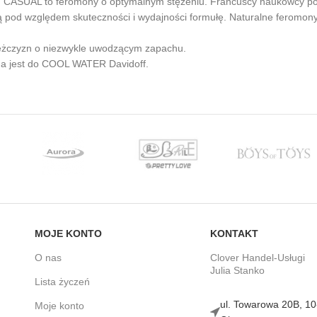
 CASUAL to feromony o optymalnym stężeniu. Francuscy naukowcy po w
 pod względem skuteczności i wydajności formułę. Naturalne feromony
żczyzn o niezwykle uwodzącym zapachu.
 jest do COOL WATER Davidoff.
MOJE KONTO
KONTAKT
O nas
Clover Handel-Usługi
Julia Stanko
Lista życzeń
ul. Towarowa 20B, 1
Moje konto