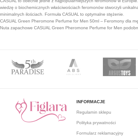
CASUAL to obecnie jedne z najpopularniejszych feromonów w Europie.
wiedzę o biochemicznych właściwościach feromonów stworzyli unikalną
minimalnych ilościach. Formuła CASUAL to optymalne stężenie.
CASUAL Green Pheromone Perfume for Men 50ml – Feromony dla mę
Nuta zapachowe CASUAL Green Pheromone Perfume for Men podobna
INFORMACJE
Regulamin sklepu
Polityka prywatności
Formularz reklamacyjny