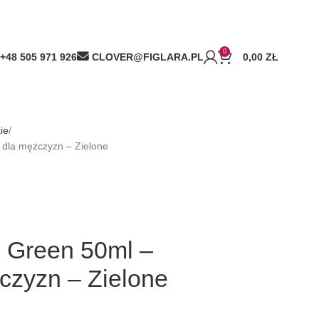
0
+48 505 971 926
CLOVER@FIGLARA.PL
0,00
ZŁ
ie
dla mężczyzn – Zielone
 Green 50ml –
czyzn – Zielone