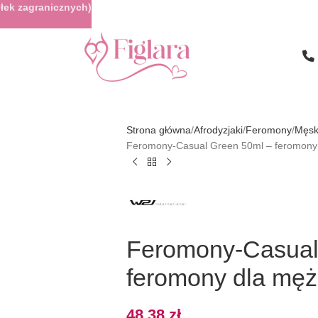
łek zagranicznych)
Strona główna
Afrodyzjaki
Feromony
Męsk
Feromony-Casual Green 50ml – feromony 
Feromony-Casual
feromony dla męż
48,38
zł