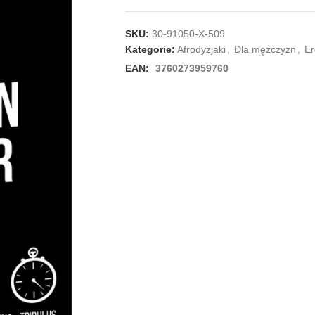
SKU:
30-91050-X-509
Kategorie:
Afrodyzjaki
,
Dla mężczyzn
,
Er
EAN:
3760273959760