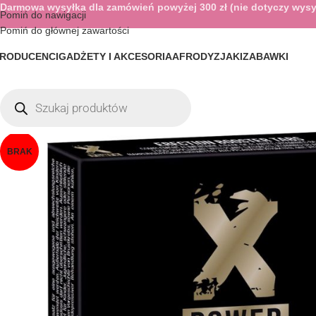
Darmowa wysyłka dla zamówień powyżej 300 zł (nie dotyczy wysy
Pomiń do nawigacji
Pomiń do głównej zawartości
RODUCENCI
GADŻETY I AKCESORIA
AFRODYZJAKI
ZABAWKI
BRAK