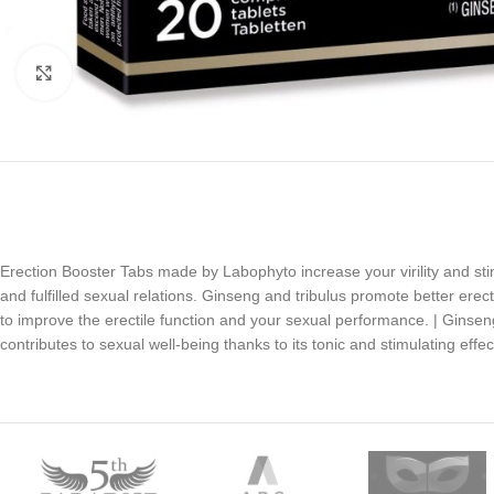
Kliknij, aby powiększyć
Erection Booster Tabs made by Labophyto increase your virility and stim
and fulfilled sexual relations. Ginseng and tribulus promote better erec
to improve the erectile function and your sexual performance. | Ginseng
contributes to sexual well-being thanks to its tonic and stimulating ef