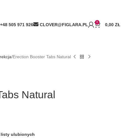
0
+48 505 971 926
CLOVER@FIGLARA.PL
0,00
ZŁ
rekcja
Erection Booster Tabs Natural
Tabs Natural
listy ulubionych