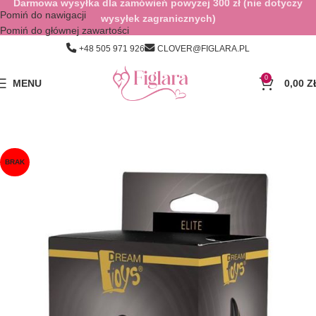
Darmowa wysyłka dla zamówień powyżej 300 zł (nie dotyczy
Pomiń do nawigacji
wysyłek zagranicznych)
Pomiń do głównej zawartości
+48 505 971 926
CLOVER@FIGLARA.PL
0
MENU
0,00
Z
BRAK