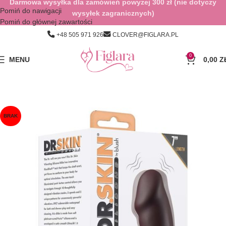
Darmowa wysyłka dla zamówień powyżej 300 zł (nie dotyczy
Pomiń do nawigacji
wysyłek zagranicznych)
Pomiń do głównej zawartości
+48 505 971 926
CLOVER@FIGLARA.PL
0
MENU
0,00
Z
BRAK