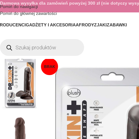
Darmowa wysyłka dla zamówień powyżej 300 zł (nie dotyczy wysy
Pomiń do nawigacji
Pomiń do głównej zawartości
RODUCENCI
GADŻETY I AKCESORIA
AFRODYZJAKI
ZABAWKI
BRAK