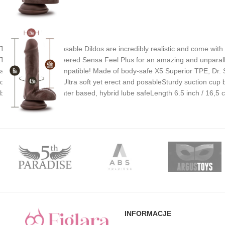
The Dr. Skin Plus Posable Dildos are incredibly realistic and come with
Triple density engineered Sensa Feel Plus for an amazing and unparalle
and are harness compatible! Made of body-safe X5 Superior TPE, Dr. Ski
density engineeringUltra soft yet erect and posableSturdy suction cup
bad stuffSilicone, water based, hybrid lube safeLength 6.5 inch / 16,5 
INFORMACJE