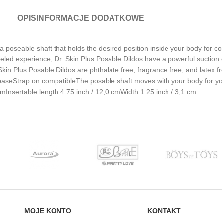
OPIS
INFORMACJE DODATKOWE
 a poseable shaft that holds the desired position inside your body for c
led experience, Dr. Skin Plus Posable Dildos have a powerful suction c
n Plus Posable Dildos are phthalate free, fragrance free, and latex fr
 baseStrap on compatibleThe posable shaft moves with your body for yo
cmInsertable length 4.75 inch / 12,0 cmWidth 1.25 inch / 3,1 cm
MOJE KONTO
KONTAKT