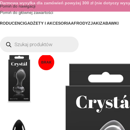
Darmowa wysyłka dla zamówień powyżej 300 zł (nie dotyczy wysy
Pomiń do nawigacji
Pomiń do głównej zawartości
RODUCENCI
GADŻETY I AKCESORIA
AFRODYZJAKI
ZABAWKI
BRAK