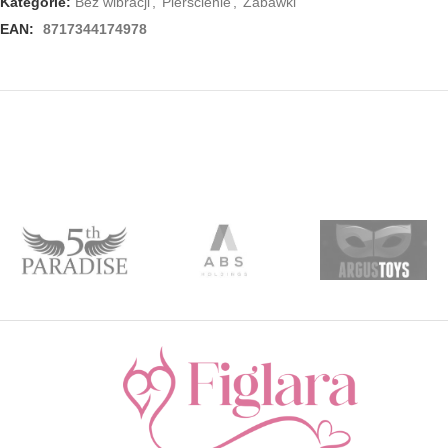
Kategorie:
Bez wibracji
,
Pierścienie
,
Zabawki
EAN:
8717344174978