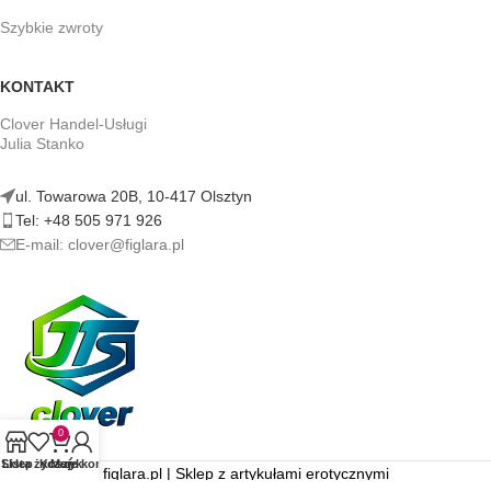
Szybkie zwroty
KONTAKT
Clover Handel-Usługi
Julia Stanko
ul. Towarowa 20B, 10-417 Olsztyn
Tel: +48 505 971 926
E-mail: clover@figlara.pl
0
Sklep
Lista życzeń
Koszyk
Moje konto
figlara.pl | Sklep z artykułami erotycznymi